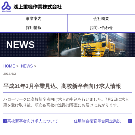
浅上重機作業株式会社
事業案内
会社概要
採用情報
お問い合わせ
NEWS
HOME
>
NEWS
>
2018/6/2
平成31年3月卒業見込、高校新卒者向け求人情報
ハローワークに高校新卒者向け求人の申込を行いました。7月2日に求人
票を受け取り後、順次各高校の進路指導室にお届けにあがります。
高校新卒者向け求人について
任期制自衛官等合同企業説明会、前段への参加決定