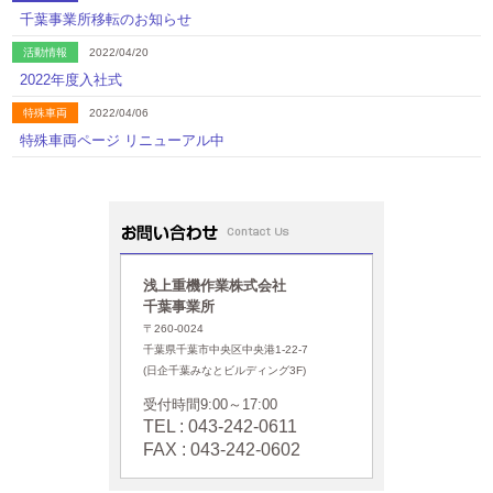
千葉事業所移転のお知らせ
活動情報
2022/04/20
2022年度入社式
特殊車両
2022/04/06
特殊車両ページ リニューアル中
NEWS
2021/07/01
【高卒】2022年4月入社社員募集を開始しました。
お問い合わせ
活動情報
2021/04/27
2021年度入社式
浅上重機作業株式会社
NEWS
2020/08/25
千葉事業所
令和2年度 任期制自衛官 首都圏合同企業説明会に参加しました。
〒260-0024
千葉県千葉市中央区中央港1-22-7
NEWS
2020/07/01
(日企千葉みなとビルディング3F)
【高卒】2021年4月入社社員募集を開始しました。
受付時間9:00～17:00
活動情報
2020/04/03
TEL : 043-242-0611
2020年度入社式
FAX : 043-242-0602
NEWS
2019/04/05