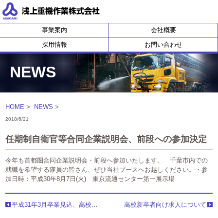
浅上重機作業株式会社
事業案内
会社概要
採用情報
お問い合わせ
NEWS
HOME
>
NEWS
>
2018/6/21
任期制自衛官等合同企業説明会、前段への参加決定
今年も首都圏合同企業説明会・前段へ参加いたします。 千葉市内での
就職を希望する隊員の皆さん、ぜひ当社ブースへお越しください。・参
加日時：平成30年8月7日(火) 東京流通センター第一展示場
平成31年3月卒業見込、高校新卒者向け求人情報
高校新卒者向け求人について