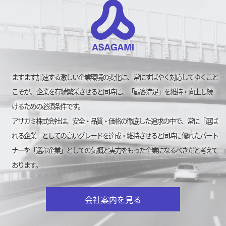
ますます加速する激しい企業環境の変化に、
常にすばやく対応してゆくこと
こそが、
企業を存続繁栄させると同時に、
「顧客満足」を維持・向上し続
けるための必須条件です。
アサガミ株式会社は、安全・品質・価格の徹底した追求の中で、
常に「選ば
れる企業」としての高いグレードを達成・維持させると同時に
優れたパート
ナーを「選ぶ企業」としての
気概と実力をもった企業になるべきだと考えて
おります。
会社案内を見る