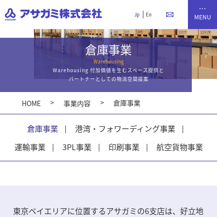
Jp
En
倉庫事業
Warehousing
Warehousing 付加価値を生むスペース提供と
パートナーとしての物流空間提案
倉庫事業
HOME
事業内容
倉庫事業
港湾・フォワーディング事業
運輸事業
3PL事業
印刷事業
航空貨物事業
東京ベイエリアに位置するアサガミの6支店は、好立地