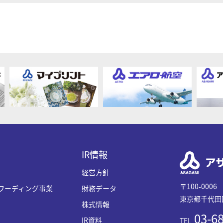
IR情報
経営方針
〒100-0006
ワーディング事業
財務データ
東京都千代田区
株式情報
03-68
IR資料
TEL