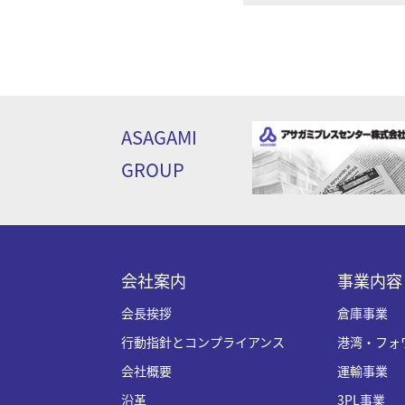
ASAGAMI
GROUP
会社案内
事業内容
会長挨拶
倉庫事業
行動指針とコンプライアンス
港湾・フォ
会社概要
運輸事業
沿革
3PL事業