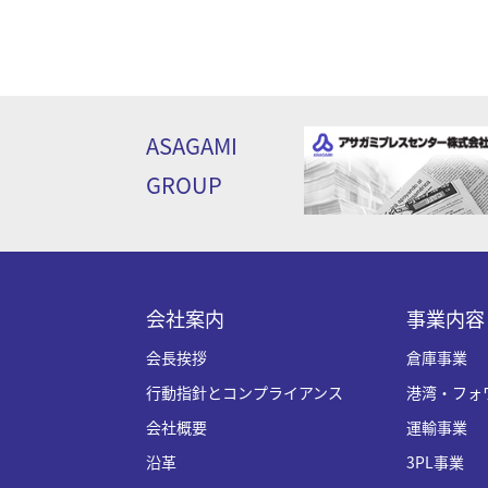
ASAGAMI
GROUP
会社案内
事業内容
会長挨拶
倉庫事業
行動指針とコンプライアンス
港湾・フォ
会社概要
運輸事業
沿革
3PL事業