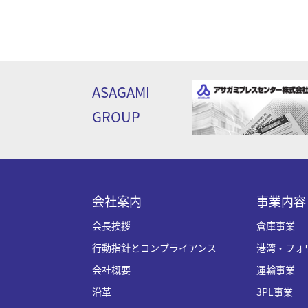
ASAGAMI
GROUP
会社案内
事業内容
会長挨拶
倉庫事業
行動指針とコンプライアンス
港湾・フォ
会社概要
運輸事業
沿革
3PL事業