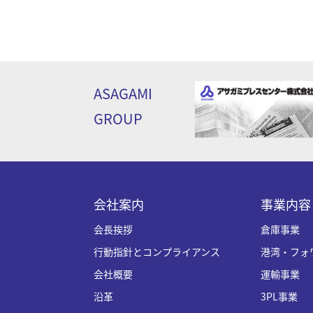
ASAGAMI
GROUP
会社案内
事業内容
会長挨拶
倉庫事業
行動指針とコンプライアンス
港湾・フォ
会社概要
運輸事業
沿革
3PL事業